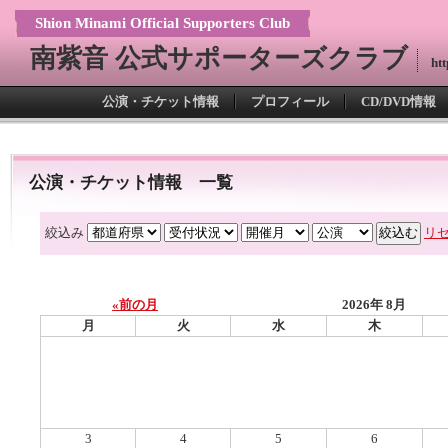
Shion Minami Official Supporters Club
南紫音 公式サポーターズクラブ
http
公演・チケット情報
プロフィール
CD/DVD情報
公演・チケット情報 一覧
絞込み
リ
«前の月
2026年 8月
月
火
水
木
3
4
5
6